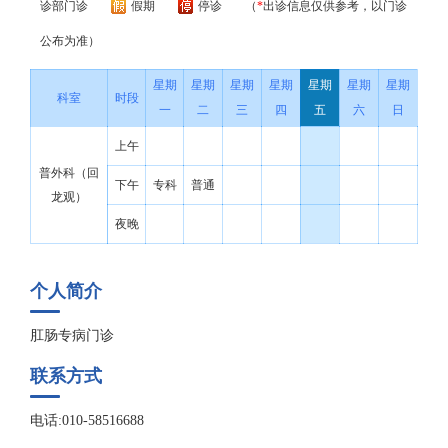
诊部门诊
假期
停诊
（
*
出诊信息仅供参考，以门诊
公布为准）
星期
星期
星期
星期
星期
星期
星期
科室
时段
一
二
三
四
五
六
日
上午
普外科（回
下午
专科
普通
龙观）
夜晚
个人简介
肛肠专病门诊
联系方式
电话:010-58516688