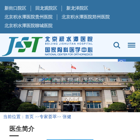
新街口院区
回龙观院区
新龙泽院区
北京积水潭医院贵州医院
北京积水潭医院郑州医院
北京积水潭医院聊城医院
当前位置：
首页
专家荟萃
张健
>>
>>
医生简介