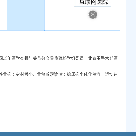
国老年医学会骨与关节分会骨质疏松学组委员，北京围手术期医
性骨病；身材矮小、骨骼畸形诊治；糖尿病个体化治疗，运动建