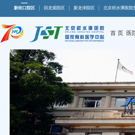
新街口院区
回龙观院区
新龙泽院区
北京积水潭医院
首 页
医