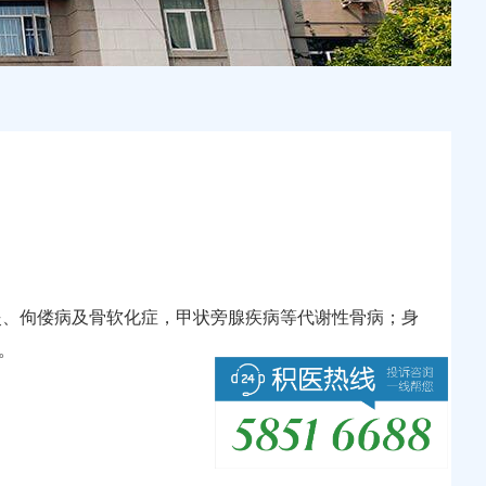
炎、佝偻病及骨软化症，甲状旁腺疾病等代谢性骨病；身
。