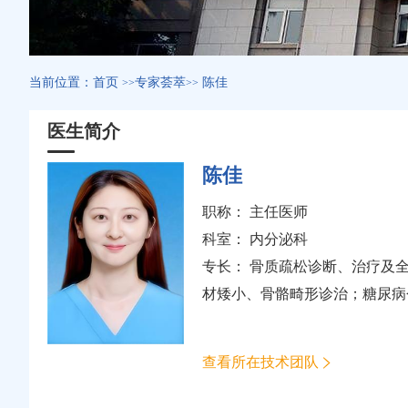
当前位置：
首页
专家荟萃
陈佳
>>
>>
医生简介
陈佳
职称： 主任医师
科室：
内分泌科
专长： 骨质疏松诊断、治疗及
材矮小、骨骼畸形诊治；糖尿病
查看所在技术团队