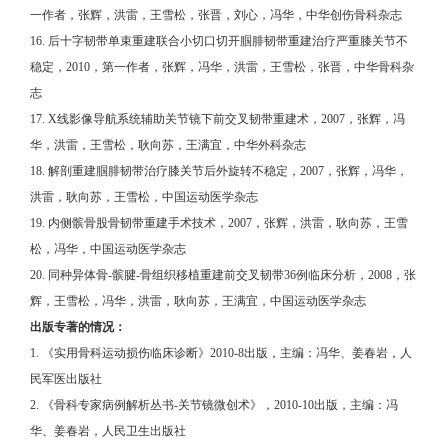
一作者，张辉，洪雷，王雪松，张晋，刘心，冯华，中华创伤骨科杂志
16. 后十字韧带单束重建联合小切口切开腘腓韧带重建治疗严重膝关节不
稳定，2010，第一作者，张辉，冯华，洪雷，王雪松，张晋，中华骨科杂
志
17. X线影像导航系统辅助关节镜下前交叉韧带重建术，2007，张辉，冯
华，洪雷，王雪松，耿向苏，王满宜，中华外科杂志
18. 解剖重建腘腓韧带治疗膝关节后外旋转不稳定，2007，张辉，冯华，
洪雷，耿向苏，王雪松，中国运动医学杂志
19. 内侧髌骨股骨韧带重建手术技术，2007，张辉，洪雷，耿向苏，王雪
松，冯华，中国运动医学杂志
20. 同种异体骨-髌腱-骨组织移植重建前交叉韧带36例临床分析，2008，张
辉，王雪松，冯华，洪雷，耿向苏，王满宜，中国运动医学杂志
出版专著的情况：
1. 《实用骨科运动损伤临床诊断》2010-8出版，主编：冯华、姜春岩，人
民军医出版社
2. 《骨科专家病例解析丛书-关节镜微创术》，2010-10出版，主编：冯
华、姜春岩，人民卫生出版社