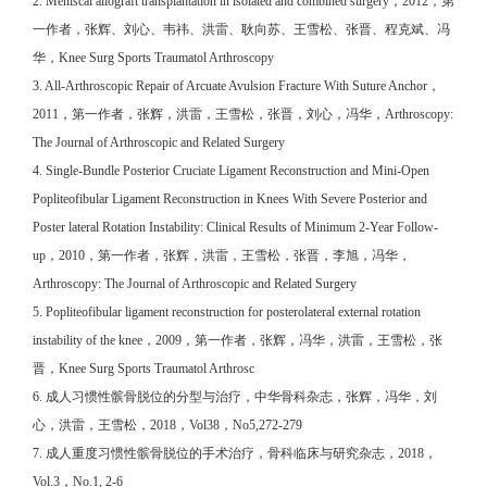
2. Meniscal allograft transplantation in isolated and combined surgery，2012，第
一作者，张辉、刘心、韦祎、洪雷、耿向苏、王雪松、张晋、程克斌、冯
华，Knee Surg Sports Traumatol Arthroscopy
3. All-Arthroscopic Repair of Arcuate Avulsion Fracture With Suture Anchor，
2011，第一作者，张辉，洪雷，王雪松，张晋，刘心，冯华，Arthroscopy:
The Journal of Arthroscopic and Related Surgery
4. Single-Bundle Posterior Cruciate Ligament Reconstruction and Mini-Open
Popliteofibular Ligament Reconstruction in Knees With Severe Posterior and
Poster lateral Rotation Instability: Clinical Results of Minimum 2-Year Follow-
up，2010，第一作者，张辉，洪雷，王雪松，张晋，李旭，冯华，
Arthroscopy: The Journal of Arthroscopic and Related Surgery
5. Popliteofibular ligament reconstruction for posterolateral external rotation
instability of the knee，2009，第一作者，张辉，冯华，洪雷，王雪松，张
晋，Knee Surg Sports Traumatol Arthrosc
6. 成人习惯性髌骨脱位的分型与治疗，中华骨科杂志，张辉，冯华，刘
心，洪雷，王雪松，2018，Vol38，No5,272-279
7. 成人重度习惯性髌骨脱位的手术治疗，骨科临床与研究杂志，2018，
Vol.3，No.1, 2-6