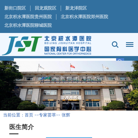
新街口院区
回龙观院区
新龙泽院区
北京积水潭医院贵州医院
北京积水潭医院郑州医院
北京积水潭医院聊城医院
当前位置：
首页
专家荟萃
张辉
>>
>>
医生简介