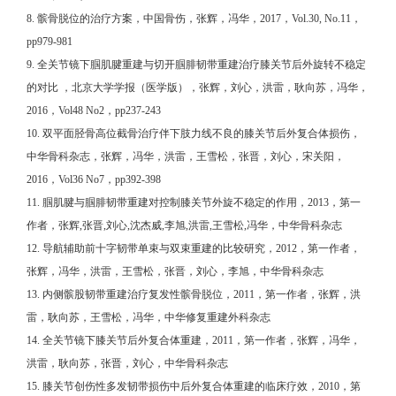
8. 髌骨脱位的治疗方案，中国骨伤，张辉，冯华，2017，Vol.30, No.11，
pp979-981
9. 全关节镜下腘肌腱重建与切开腘腓韧带重建治疗膝关节后外旋转不稳定
的对比 ，北京大学学报（医学版），张辉，刘心，洪雷，耿向苏，冯华，
2016，Vol48 No2，pp237-243
10. 双平面胫骨高位截骨治疗伴下肢力线不良的膝关节后外复合体损伤，
中华骨科杂志，张辉，冯华，洪雷，王雪松，张晋，刘心，宋关阳，
2016，Vol36 No7，pp392-398
11. 腘肌腱与腘腓韧带重建对控制膝关节外旋不稳定的作用，2013，第一
作者，张辉,张晋,刘心,沈杰威,李旭,洪雷,王雪松,冯华，中华骨科杂志
12. 导航辅助前十字韧带单束与双束重建的比较研究，2012，第一作者，
张辉，冯华，洪雷，王雪松，张晋，刘心，李旭，中华骨科杂志
13. 内侧髌股韧带重建治疗复发性髌骨脱位，2011，第一作者，张辉，洪
雷，耿向苏，王雪松，冯华，中华修复重建外科杂志
14. 全关节镜下膝关节后外复合体重建，2011，第一作者，张辉，冯华，
洪雷，耿向苏，张晋，刘心，中华骨科杂志
15. 膝关节创伤性多发韧带损伤中后外复合体重建的临床疗效，2010，第