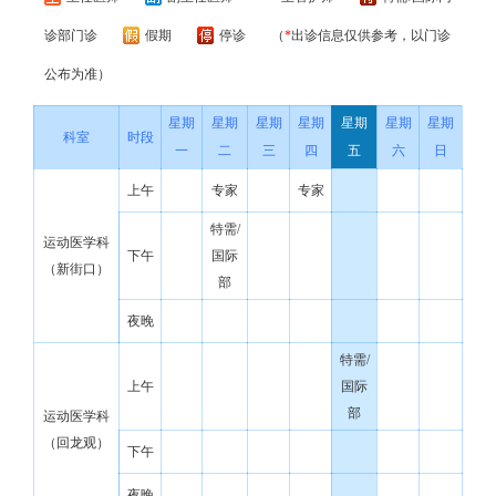
诊部门诊
假期
停诊
（
*
出诊信息仅供参考，以门诊
公布为准）
星期
星期
星期
星期
星期
星期
星期
科室
时段
一
二
三
四
五
六
日
上午
专家
专家
特需/
运动医学科
下午
国际
（新街口）
部
夜晚
特需/
上午
国际
部
运动医学科
（回龙观）
下午
夜晚