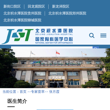
新街口院区
回龙观院区
新龙泽院区
北京积水潭医院贵州医院
北京积水潭医院郑州医院
北京积水潭医院聊城医院
当前位置：
首页
专家荟萃
张月霞
>>
>>
医生简介