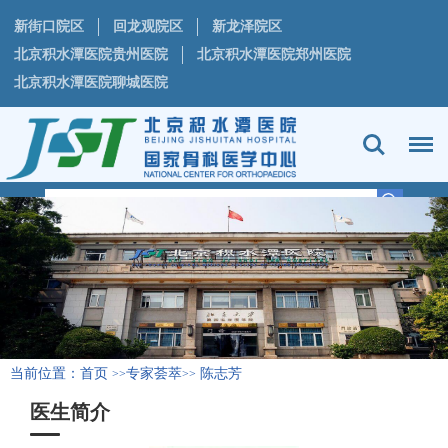
新街口院区
回龙观院区
新龙泽院区
北京积水潭医院贵州医院
北京积水潭医院郑州医院
北京积水潭医院聊城医院
当前位置：
首页
专家荟萃
陈志芳
>>
>>
医生简介