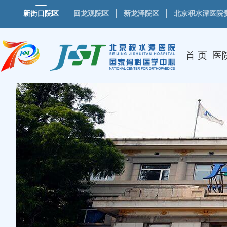
新街口院区
回龙观院区
新龙泽院区
北京积水潭医院
首 页
医