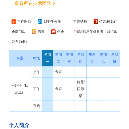
查看所在技术团队
主任医师
副主任医师
主管护师
特需/国际门
诊部门诊
假期
停诊
（
*
出诊信息仅供参考，以门诊
公布为准）
星期
星期
星期
星期
星期
星期
星期
科室
时段
一
二
三
四
五
六
日
上午
专家
特需/
手外科（回
下午
专家
国际
龙观）
部
夜晚
个人简介