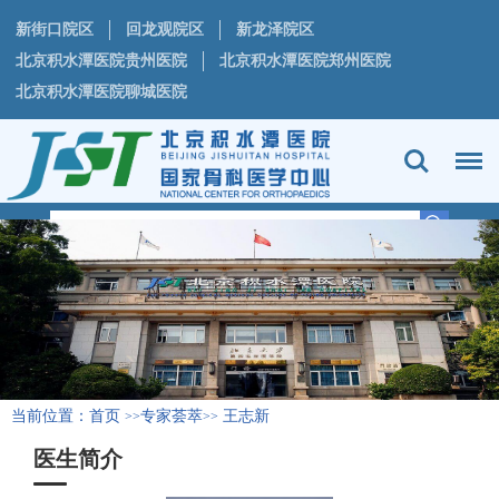
新街口院区
回龙观院区
新龙泽院区
北京积水潭医院贵州医院
北京积水潭医院郑州医院
北京积水潭医院聊城医院
当前位置：
首页
专家荟萃
王志新
>>
>>
医生简介