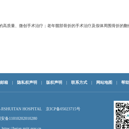
的高质量、微创手术治疗；老年髋部骨折的手术治疗及假体周围骨折的翻
邮箱
|
隐私权声明
|
版权声明
|
联系方式
|
网站地图
|
帮
HUITAN HOSPITAL
京ICP备05023715号
备11010202010280
：
https://beian.miit.gov.cn