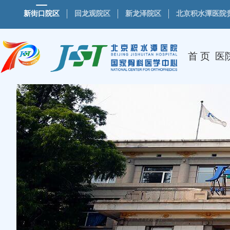
新街口院区
回龙观院区
新龙泽院区
北京积水潭医院
首 页
医