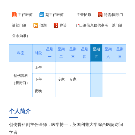
主任医师
副主任医师
主管护师
特需/国际门
诊部门诊
假期
停诊
（
*
出诊信息仅供参考，以门诊
公布为准）
星期
星期
星期
星期
星期
星期
星期
科室
时段
一
二
三
四
五
六
日
上午
创伤骨科
下午
专家
专家
（新街口）
夜晚
个人简介
创伤骨科副主任医师，医学博士，英国利兹大学综合医院访问
学者