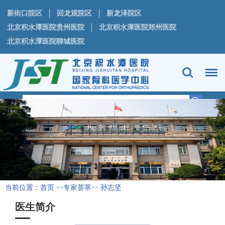
新街口院区
回龙观院区
新龙泽院区
北京积水潭医院贵州医院
北京积水潭医院郑州医院
北京积水潭医院聊城医院
当前位置：
首页
专家荟萃
孙志坚
>>
>>
医生简介