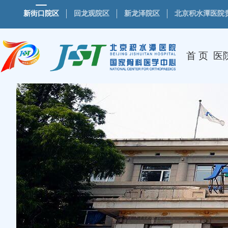
新街口院区
回龙观院区
新龙泽院区
北京积水潭医院
首 页
医