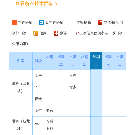
查看所在技术团队
主任医师
副主任医师
主管护师
特需/国际门
诊部门诊
假期
停诊
（
*
出诊信息仅供参考，以门诊
公布为准）
星期
星期
星期
星期
星期
星期
星期
科室
时段
一
二
三
四
五
六
日
上午
专家
眼科（回龙
下午
专家
观）
夜晚
上午
专家
眼科（新龙
专科
下午
泽）
专科