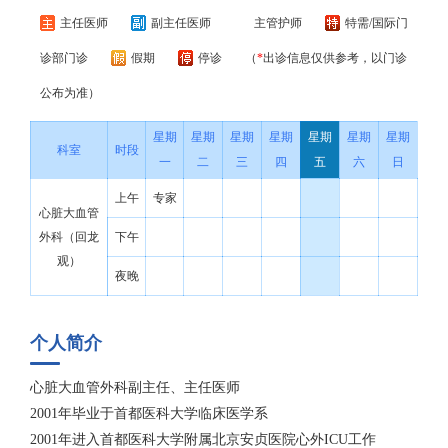
主任医师
副主任医师
主管护师
特需/国际门
诊部门诊
假期
停诊
（
*
出诊信息仅供参考，以门诊
公布为准）
星期
星期
星期
星期
星期
星期
星期
科室
时段
一
二
三
四
五
六
日
上午
专家
心脏大血管
外科（回龙
下午
观）
夜晚
个人简介
心脏大血管外科副主任、主任医师
2001年毕业于首都医科大学临床医学系
2001年进入首都医科大学附属北京安贞医院心外ICU工作