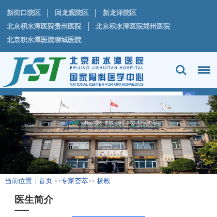
新街口院区
回龙观院区
新龙泽院区
北京积水潭医院贵州医院
北京积水潭医院郑州医院
北京积水潭医院聊城医院
当前位置：
首页
专家荟萃
杨毅
>>
>>
医生简介