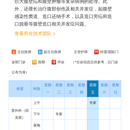
巨大腹壁疝和腹壁肿瘤等复杂病例的处理。此
外，还擅长治疗腹部创伤及相关并发症，如腹壁
感染性窦道、造口还纳手术，以及造口旁疝和造
口脱垂等腹壁造口相关并发症问题。
查看所在技术团队
主任医师
副主任医师
主管护师
特需/国际门
诊部门诊
假期
停诊
（
*
出诊信息仅供参考，以门诊
公布为准）
星期
星期
星期
星期
星期
星期
星期
科室
时段
一
二
三
四
五
六
日
上午
专家
普外科（回
下午
专家
龙观）
夜晚