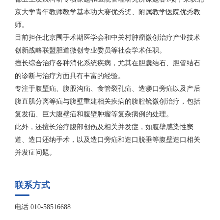
京大学青年教师教学基本功大赛优秀奖、附属教学医院优秀教
师。
目前担任北京围手术期医学会和中关村肿瘤微创治疗产业技术
创新战略联盟胆道微创专业委员等社会学术任职。
擅长综合治疗各种消化系统疾病，尤其在胆囊结石、胆管结石
的诊断与治疗方面具有丰富的经验。
专注于腹壁疝、腹股沟疝、食管裂孔疝、造瘘口旁疝以及产后
腹直肌分离等疝与腹壁重建相关疾病的腹腔镜微创治疗，包括
复发疝、巨大腹壁疝和腹壁肿瘤等复杂病例的处理。
此外，还擅长治疗腹部创伤及相关并发症，如腹壁感染性窦
道、造口还纳手术，以及造口旁疝和造口脱垂等腹壁造口相关
并发症问题。
联系方式
电话:010-58516688