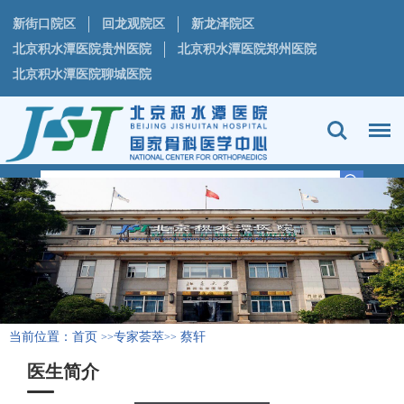
新街口院区
回龙观院区
新龙泽院区
北京积水潭医院贵州医院
北京积水潭医院郑州医院
北京积水潭医院聊城医院
当前位置：
首页
专家荟萃
蔡轩
>>
>>
医生简介