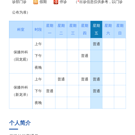
诊部门诊
假期
停诊
（
*
出诊信息仅供参考，以门诊
公布为准）
星期
星期
星期
星期
星期
星期
星期
科室
时段
一
二
三
四
五
六
日
上午
普通
保膝外科
下午
普通
（回龙观）
夜晚
上午
普通
普通
普通
保膝外科
下午
普通
普通
（新龙泽）
夜晚
个人简介