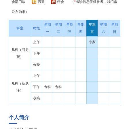
诊部门诊
假期
停诊
（
*
出诊信息仅供参考，以门诊
公布为准）
星期
星期
星期
星期
星期
星期
星期
科室
时段
一
二
三
四
五
六
日
上午
专家
儿科（回龙
下午
观）
夜晚
上午
儿科（新龙
下午
专科
专科
泽）
夜晚
个人简介