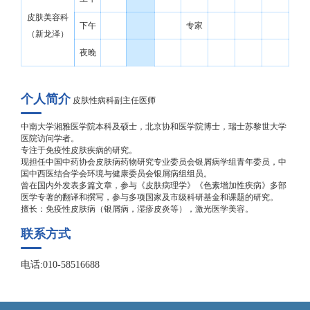
皮肤美容科
下午
专家
（新龙泽）
夜晚
个人简介
皮肤性病科副主任医师
中南大学湘雅医学院本科及硕士，北京协和医学院博士，瑞士苏黎世大学
医院访问学者。
专注于免疫性皮肤疾病的研究。
现担任中国中药协会皮肤病药物研究专业委员会银屑病学组青年委员，中
国中西医结合学会环境与健康委员会银屑病组组员。
曾在国内外发表多篇文章，参与《皮肤病理学》《色素增加性疾病》多部
医学专著的翻译和撰写，参与多项国家及市级科研基金和课题的研究。
擅长：免疫性皮肤病（银屑病，湿疹皮炎等），激光医学美容。
联系方式
电话:010-58516688