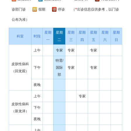
诊部门诊
假期
停诊
（
*
出诊信息仅供参考，以门诊
公布为准）
星期
星期
星期
星期
星期
星期
星期
科室
时段
一
二
三
四
五
六
日
上午
专家
专家
专家
特需/
皮肤性病科
下午
国际
专家
专家
（回龙观）
部
夜晚
上午
专家
皮肤性病科
下午
（新龙泽）
夜晚
上午