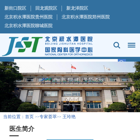
新街口院区
回龙观院区
新龙泽院区
北京积水潭医院贵州医院
北京积水潭医院郑州医院
北京积水潭医院聊城医院
当前位置：
首页
专家荟萃
王玲艳
>>
>>
医生简介