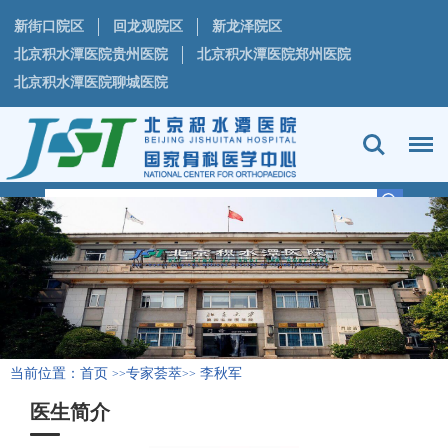
新街口院区
回龙观院区
新龙泽院区
北京积水潭医院贵州医院
北京积水潭医院郑州医院
北京积水潭医院聊城医院
当前位置：
首页
专家荟萃
李秋军
>>
>>
医生简介