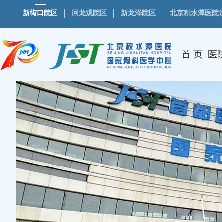
新街口院区
回龙观院区
新龙泽院区
北京积水潭医院
首 页
医