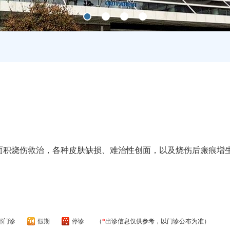
大面积烧伤救治，各种皮肤缺损、难治性创面，以及烧伤后瘢痕增
部门诊
假期
停诊
（
*
出诊信息仅供参考，以门诊公布为准）