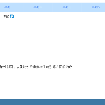
星期一
星期二
星期三
星期四
专家
难治性创面，以及烧伤后瘢痕增生畸形等方面的治疗。