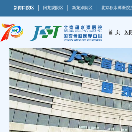
新街口院区
回龙观院区
新龙泽院区
北京积水潭医院
首 页
医