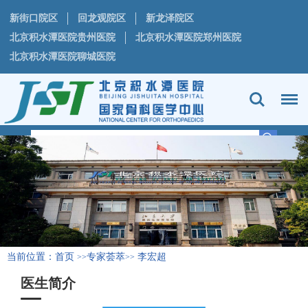
新街口院区
回龙观院区
新龙泽院区
北京积水潭医院贵州医院
北京积水潭医院郑州医院
北京积水潭医院聊城医院
当前位置：
首页
专家荟萃
李宏超
>>
>>
医生简介