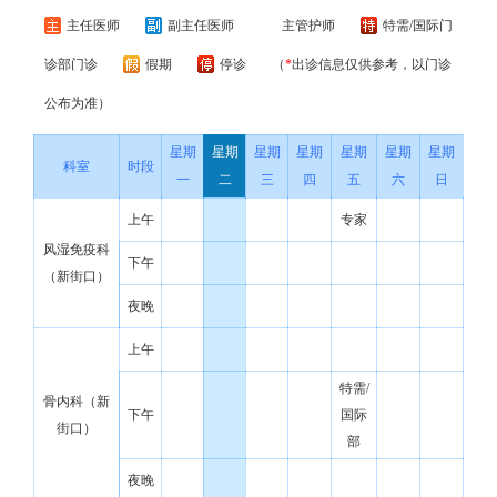
主任医师
副主任医师
主管护师
特需/国际门
诊部门诊
假期
停诊
（
*
出诊信息仅供参考，以门诊
公布为准）
星期
星期
星期
星期
星期
星期
星期
科室
时段
一
二
三
四
五
六
日
上午
专家
风湿免疫科
下午
（新街口）
夜晚
上午
特需/
骨内科（新
下午
国际
街口）
部
夜晚