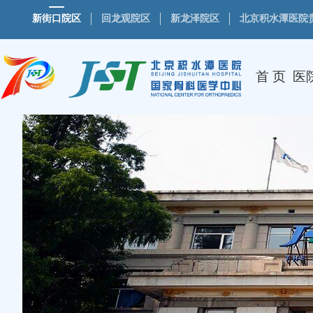
新街口院区
回龙观院区
新龙泽院区
北京积水潭医院
首 页
医