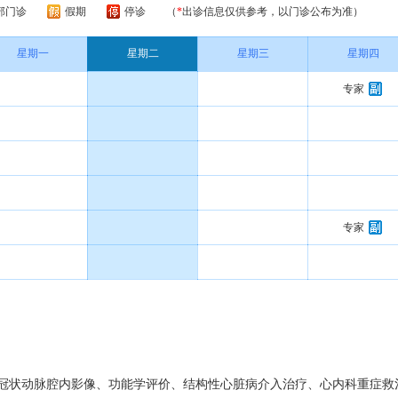
部门诊
假期
停诊
（
*
出诊信息仅供参考，以门诊公布为准）
星期一
星期二
星期三
星期四
专家
专家
冠状动脉腔内影像、功能学评价、结构性心脏病介入治疗、心内科重症救