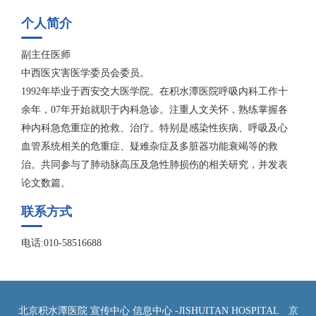
个人简介
副主任医师
中西医灾害医学委员会委员。
1992年毕业于西安交大医学院。在积水潭医院呼吸内科工作十
余年，07年开始就职于内科急诊。注重人文关怀，熟练掌握各
种内科急危重症的抢救、治疗。特别是感染性疾病、呼吸及心
血管系统相关的危重症、疑难杂症及多脏器功能衰竭等的救
治。共同参与了肺动脉高压及急性肺损伤的相关研究，并发表
论文数篇。
联系方式
电话:010-58516688
北京积水潭医院 宣传中心 信息中心 -JISHUITAN HOSPITAL
京