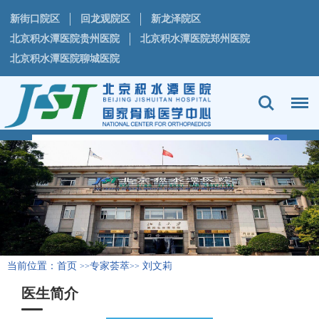
新街口院区
回龙观院区
新龙泽院区
北京积水潭医院贵州医院
北京积水潭医院郑州医院
北京积水潭医院聊城医院
当前位置：
首页
专家荟萃
刘文莉
>>
>>
医生简介