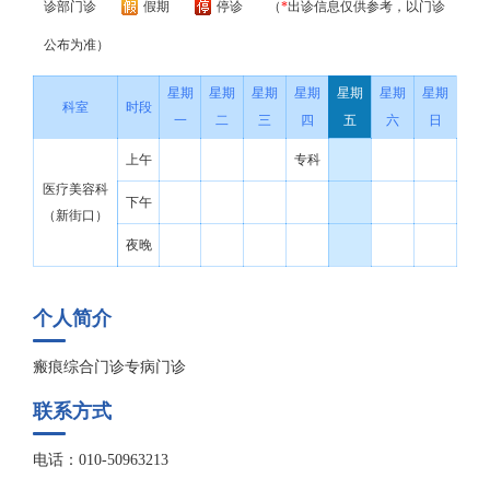
诊部门诊
假期
停诊
（
*
出诊信息仅供参考，以门诊
公布为准）
星期
星期
星期
星期
星期
星期
星期
科室
时段
一
二
三
四
五
六
日
上午
专科
医疗美容科
下午
（新街口）
夜晚
个人简介
瘢痕综合门诊专病门诊
联系方式
电话：010-50963213