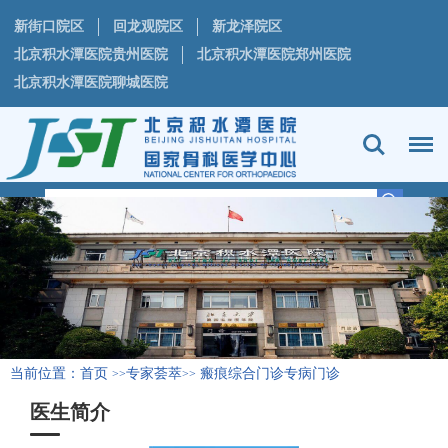
新街口院区
回龙观院区
新龙泽院区
北京积水潭医院贵州医院
北京积水潭医院郑州医院
北京积水潭医院聊城医院
当前位置：
首页
专家荟萃
瘢痕综合门诊专病门诊
>>
>>
医生简介