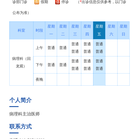
诊部门诊
假期
停诊
（
*
出诊信息仅供参考，以门诊
公布为准）
星期
星期
星期
星期
星期
星期
星期
科室
时段
一
二
三
四
五
六
日
普通
普通
普通
上午
普通
普通
普通
普通
普通
病理科（回
普通
普通
普通
下午
普通
普通
龙观）
普通
普通
普通
夜晚
个人简介
病理科主治医师
联系方式