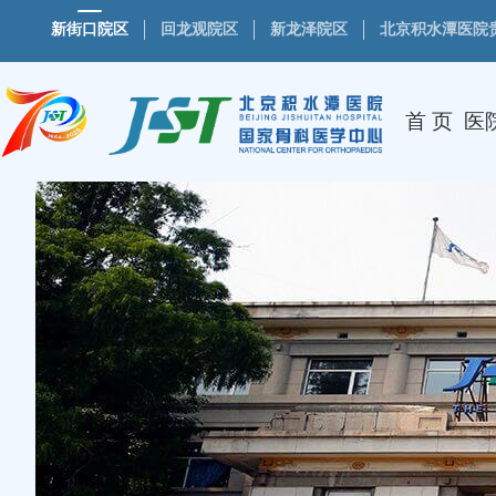
新街口院区
回龙观院区
新龙泽院区
北京积水潭医院
首 页
医