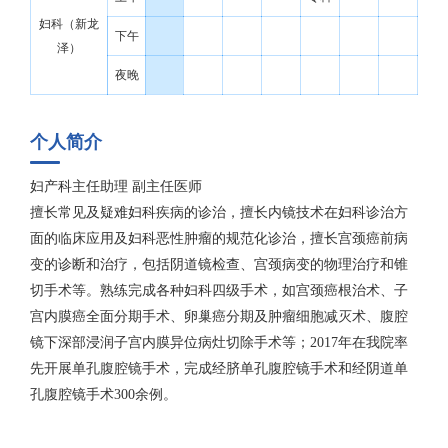
妇科（新龙
下午
泽）
夜晚
个人简介
妇产科主任助理 副主任医师
擅长常见及疑难妇科疾病的诊治，擅长内镜技术在妇科诊治方
面的临床应用及妇科恶性肿瘤的规范化诊治，擅长宫颈癌前病
变的诊断和治疗，包括阴道镜检查、宫颈病变的物理治疗和锥
切手术等。熟练完成各种妇科四级手术，如宫颈癌根治术、子
宫内膜癌全面分期手术、卵巢癌分期及肿瘤细胞减灭术、腹腔
镜下深部浸润子宫内膜异位病灶切除手术等；2017年在我院率
先开展单孔腹腔镜手术，完成经脐单孔腹腔镜手术和经阴道单
孔腹腔镜手术300余例。