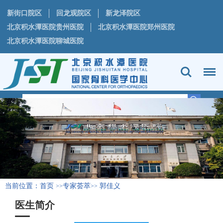
新街口院区
回龙观院区
新龙泽院区
北京积水潭医院贵州医院
北京积水潭医院郑州医院
北京积水潭医院聊城医院
当前位置：
首页
专家荟萃
郭佳义
>>
>>
医生简介