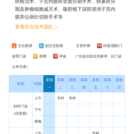
癌根治术、子宫内膜癌全面分期手术、卵巢癌分
期及肿瘤细胞减灭术、腹腔镜下深部浸润子宫内
膜异位病灶切除手术等
查看所在技术团队
主任医师
副主任医师
主管护师
特需/国际门
诊部门诊
假期
停诊
（
*
出诊信息仅供参考，以门诊
公布为准）
星期
星期
星期
星期
星期
星期
星期
科室
时段
一
二
三
四
五
六
日
上午
专科
专科
妇科门诊
下午
（回龙观）
夜晚
上午
专科