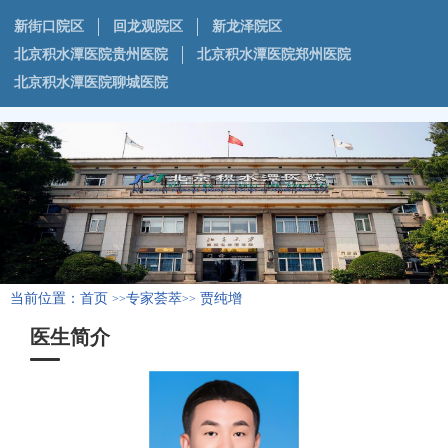
新街口院区
回龙观院区
新龙泽院区
北京积水潭医院贵州医院
北京积水潭医院郑州医院
北京积水潭医院聊城医院
当前位置：
首页
专家荟萃
贾纯增
>>
>>
医生简介