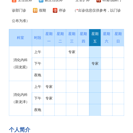
主任医师
副主任医师
主管护师
特需/国际门
诊部门诊
假期
停诊
（
*
出诊信息仅供参考，以门诊
公布为准）
星期
星期
星期
星期
星期
星期
星期
科室
时段
一
二
三
四
五
六
日
上午
专家
消化内科
下午
专家
（回龙观）
夜晚
上午
专家
消化内科
下午
专家
（新龙泽）
夜晚
个人简介