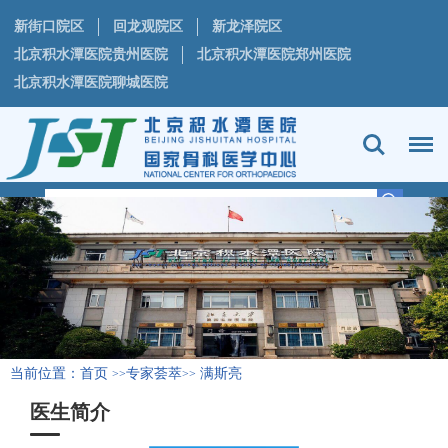
新街口院区
回龙观院区
新龙泽院区
北京积水潭医院贵州医院
北京积水潭医院郑州医院
北京积水潭医院聊城医院
当前位置：
首页
专家荟萃
满斯亮
>>
>>
医生简介