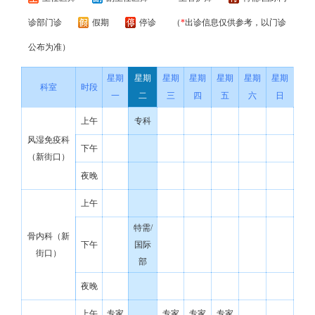
诊部门诊
假期
停诊
（
*
出诊信息仅供参考，以门诊
公布为准）
星期
星期
星期
星期
星期
星期
星期
科室
时段
一
二
三
四
五
六
日
上午
专科
风湿免疫科
下午
（新街口）
夜晚
上午
特需/
骨内科（新
下午
国际
街口）
部
夜晚
上午
专家
专家
专家
专家