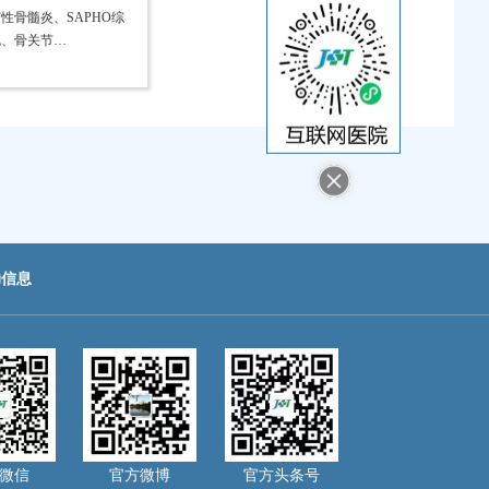
性骨髓炎、SAPHO综
死、骨关节…
助信息
微信
官方微博
官方头条号