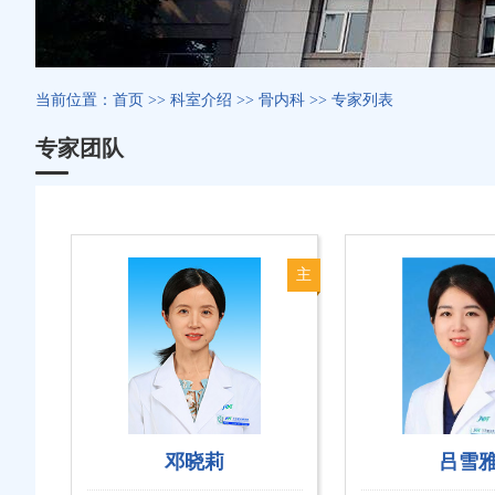
当前位置：
首页
>>
科室介绍
>>
骨内科
>>
专家列表
专家团队
主
任
医
师
邓晓莉
吕雪