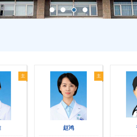
主
主
治
治
医
医
师
师
雅
赵鸿