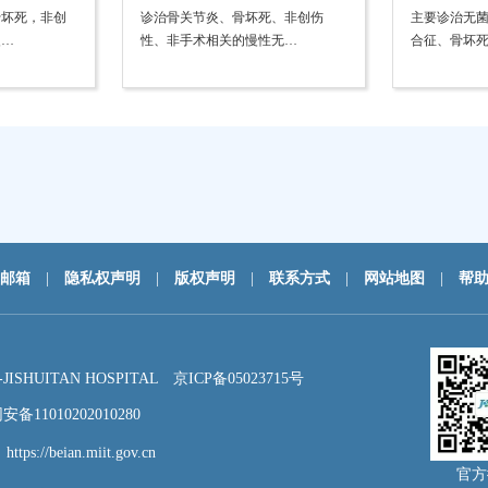
骨坏死，非创
诊治骨关节炎、骨坏死、非创伤
主要诊治无菌
慢…
性、非手术相关的慢性无…
合征、骨坏
邮箱
|
隐私权声明
|
版权声明
|
联系方式
|
网站地图
|
帮
HUITAN HOSPITAL
京ICP备05023715号
备11010202010280
：
https://beian.miit.gov.cn
官方