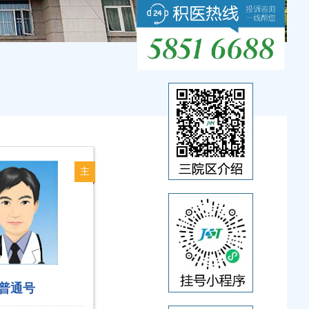
主
治
医
师
普通号