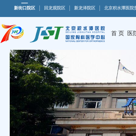
新街口院区
回龙观院区
新龙泽院区
北京积水潭医院
首 页
医