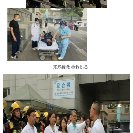
现场搜救
抢救伤员