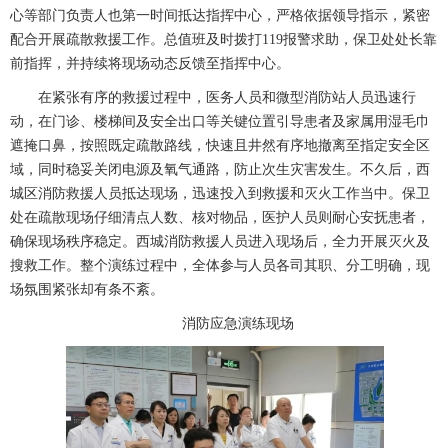
心
等部门负责人也第一时间抵达指挥中心，严格依据领导指示，紧密
配合开展疏散救援工作。总值班及时拨打
119
报警求助，保卫处处长靠
前指挥，并持续将现场动态反馈至指挥中心。
在紧张有序的救援过程中，医务人员和微型消防站人员迅速行
动，在门诊、楼梯间及安全出口等关键位置引导患者及家属用湿毛巾
遮掩口鼻，按照既定疏散路线，快速且井然有序地撤离至指定安全区
域，同时稳妥关闭电源及氧气通路，防止次生灾害发生。不久后，西
城区消防救援人员抵达现场，迅速投入到救援和灭火工作当中。保卫
处在疏散现场仔细清点人数、核对物品，医护人员则耐心安抚患者，
确保现场秩序稳定。西城消防救援人员进入现场后，全力开展灭火及
搜救工作。整个演练过程中，全体参与人员各司其职、分工明确，现
场氛围紧张却有条不紊。
消防应急演练现场