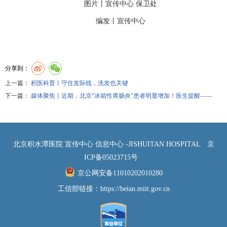
图片丨
宣传中心
保卫处
编发丨
宣传中心
分享到：
上一篇：
积医科普丨守住发际线，洗发也关键
下一篇：
媒体聚焦丨近期，北京“冰箱性胃肠炎”患者明显增加！医生提醒——
北京积水潭医院 宣传中心 信息中心 -JISHUITAN HOSPITAL
京
ICP备05023715号
京公网安备11010202010280
工信部链接：
https://beian.miit.gov.cn