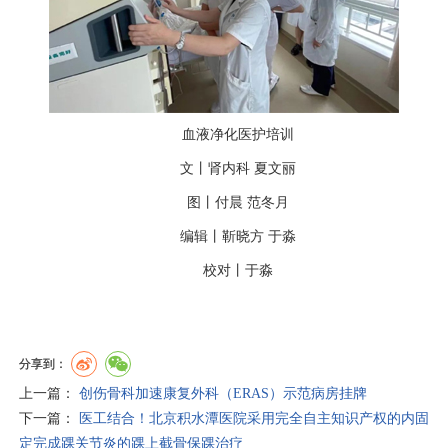
血液净化医护培训
文丨
肾内科
夏文丽
图丨付晨
范冬月
编辑丨靳晓方
于淼
校对丨于淼
分享到：
上一篇：
创伤骨科加速康复外科（ERAS）示范病房挂牌
下一篇：
医工结合！北京积水潭医院采用完全自主知识产权的内固
定完成踝关节炎的踝上截骨保踝治疗