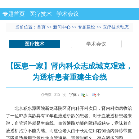
专题首页
医疗技术
学术会议
当前位置：
首页
>>
新闻中心
>>
专题建设
>>
医疗技术动态
>>
医疗技术
正文
>
医疗技术
学术会议
【医患一家】肾内科众志成城克艰难，
为透析患者重建生命线
点击数
315
次
字体：
大
小
北京积水潭医院新龙泽院区
肾内科
开科次日，
肾内科
病房收治
了一位
82
岁高龄具有
10
年血液透析龄的患者。对于血液透析患者来
说，血管通路就是生命线。血管通路功能的障碍或缺失，意味着血
液透析治疗不能为继。而这位老人由于长期使用右侧颈内静脉带皮
下隧道透析用导管作为血管通路，置管时间久，存在诸多问题。