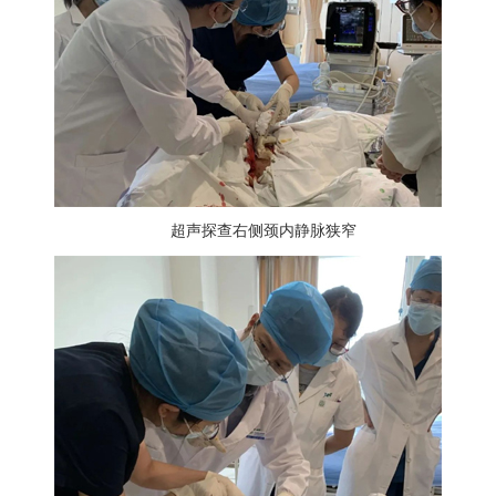
超声探查右侧颈内静脉狭窄