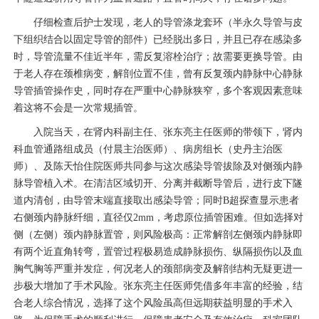
仔细检查后护士发现，老人的导管涤龙套环（半永久导管与皮
下组织结合以固定导管的部件）已经脱出多日，并且已存在感染多
时，导管流量不佳近半年，需反复溶栓治疗；故需要更换导管。由
于老人存在
颈椎病
变，解剖位置不佳，曾有反复颈内静脉中心静脉
导管插管操作史，同时存在严重中心静脉狭窄，多个客观因素意味
着这将不会是一次常规插管。
入院当天，在
肾内科
副主任、
张东亮
主任医师的带领下，
肾内
科
血管通路组成员（付晨
主治医师
）、病房组长（史丹
主治医
师
）、及陈天怡住院医师共同参与这次感染导管拔除及对侧颈内静
脉导管植入术。在清洁区域切开、分离并截断导管后，进行皮下隧
道内清创，由导管末端直接取出感染导管；同时
B
超探查显示患者
右侧颈内静脉纤细，直径仅
2mm
，考虑原位插管困难。但如选择对
侧（左侧）颈内静脉置管，则风险极高：正常解剖左侧颈内静脉即
有两个近直角转弯，置管过程极易造成静脉损伤、纵隔损伤以及血
胸气胸等严重并发症，何况老人的颈部病变及解剖结构无疑更进一
步极大增加了手术风险。
张东亮
主任医师凭借多年丰富的经验，结
合老人综合情况，选择了这个风险虽高但远期获益明显的手术入