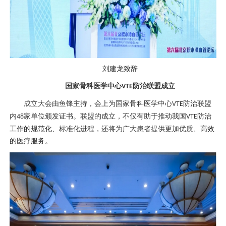
刘建龙
致辞
国家
骨科
医学中心
防治联盟成立
VTE
成立大会由
鱼锋
主持，会上为国家
骨科
医学中心
防治联盟
VTE
内
家单位颁发证书。联盟的成立，不仅有助于推动我国
防治
48
VTE
工作的规范化、标准化进程，还将为广大患者提供更加优质、高效
的医疗服务。