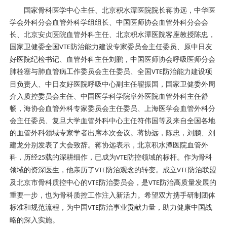
国家
骨科
医学中心主任、北京积水潭医院院长
蒋协远
，中华医
学会外科分会
血管外科
学组组长、中国医师协会
血管外科
分会会
长、北京安贞医院
血管外科
主任、北京积水潭医院客座教授
陈忠
，
国家卫健委全国
防治能力建设专家委员会主任委员、原中日友
VTE
好医院纪检书记、
血管外科
主任刘鹏，中国医师协会呼吸医师分会
肺栓塞
与肺血管病工作委员会主任委员、全国
防治能力建设项
VTE
目负责人、中日友好医院呼吸中心副主任翟振国，国家卫健委外周
介入质控委员会主任、中国医学科学院阜外医院
血管外科
主任舒
畅，海协会
血管外科
专家委员会主任委员、上海医学会
血管外科
分
会主任委员、复旦大学
血管外科
中心主任符伟国等及来自全国各地
的
血管外科
领域专家学者出席本次会议。
蒋协远
，
陈忠
，刘鹏、
刘
建龙
分别发表了大会致辞。
蒋协远
表示，北京积水潭医院
血管外
科
，历经
载的深耕细作，已成为
防控领域的标杆。作为
骨科
25
VTE
领域的资深医生，他亲历了
防治观念的转变。成立
防治联盟
VTE
VTE
及北京市
骨科
质控中心的
防治委员会，是
防治高质量发展的
VTE
VTE
重要一步，也为
骨科
质控工作注入新活力。希望双方携手研制团体
标准和规范流程，为中国
防治事业贡献力量，助力健康中国战
VTE
略的深入实施。