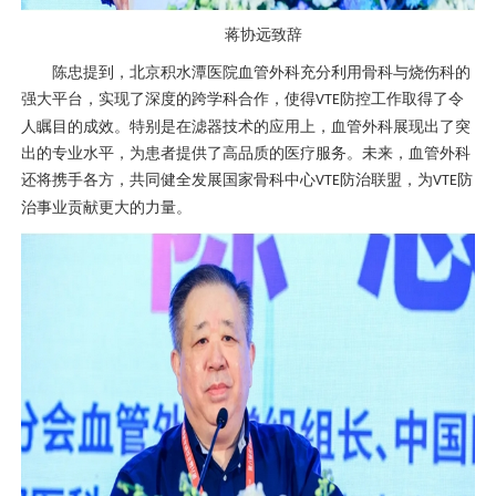
蒋协远
致辞
陈忠
提到，北京积水潭医院
血管外科
充分利用
骨科
与
烧伤科
的
强大平台，实现了深度的跨学科合作，使得
防控工作取得了令
VTE
人瞩目的成效。特别是在滤器技术的应用上，
血管外科
展现出了突
出的专业水平，为患者提供了高品质的医疗服务。未来，
血管外科
还将携手各方，共同健全发展国家
骨科
中心
防治联盟，为
防
VTE
VTE
治事业贡献更大的力量。