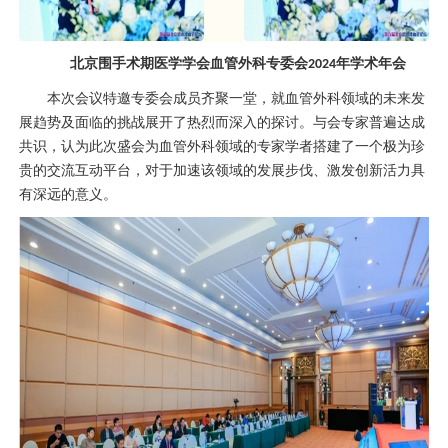
北京围手术期医学学会
血管外科
专委会
年学术年会
2024
本次会议特邀专委会成员齐聚一堂，就
血管外科
领域的未来发
展趋势及面临的挑战展开了热烈而深入的探讨。与会专家普遍达成
共识，认为此次盛会为
血管外科
领域的专家学者搭建了一个极为珍
贵的交流互动平台，对于加速该领域的发展步伐、激发创新活力具
有深远的意义。