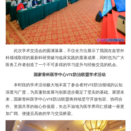
此次学术交流会的圆满落幕，不仅全方位展示了我国在
血管外
科
领域取得的最新科研突破与临床实践的显著成果，同时也为广大
医务工作者创造了一个不可多得的学习提升与经验交流的机会。
国家
骨科
医学中心
防治联盟学术活动
VTE
本时段的学术活动极大地丰富了参会者对
防治领域的认知
VTE
深度与广度，为其蓬勃发展与创新进步奠定了坚实的基础。展望未
来，国家
骨科
医学中心
防治联盟将持续坚守开放包容、协同合
VTE
作、资源共享的核心价值观，矢志不渝地为医学界同仁搭建一座更
加广阔、便捷且高效的学习交流桥梁。