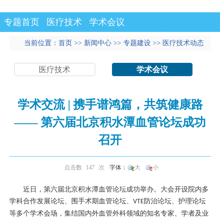
专题首页
医疗技术
学术会议
当前位置：
首页
>>
新闻中心
>>
专题建设
>>
医疗技术动态
>>
学术会议
正文
>
医疗技术
学术会议
学术交流 | 携手谱鸿篇，共筑健康路
—— 第六届北京积水潭血管论坛成功
召开
点击数
147
次
字体：
大
小
近日，第六届北京积水潭血管论坛成功举办。大会开设院内多
学科合作发展论坛、围手术期血管论坛、
防治论坛、护理论坛
VTE
等多个学术会场，集结国内外
血管外科
领域的
知名专家
、学者及业