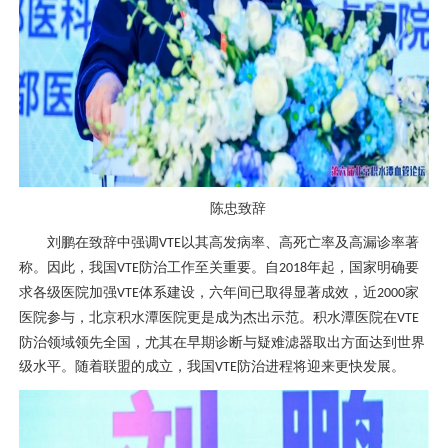
陈忠
致辞
刘鹏在致辞中强调
以其高发病率、高死亡率及高漏诊率著
VTE
称。因此，我国
防治工作至关重要。自
年起，国家明确要
VTE
2018
求各级医院加强
体系建设，六年间已取得显著成效，近
家
VTE
2000
医院参与，北京积水潭医院更是成为杰出示范。积水潭医院在
VTE
防治领域领先全国，尤其在早期诊断与疑难滤器取出方面达到世界
级水平。随着联盟的成立，我国
防治进程将迎来更快发展。
VTE