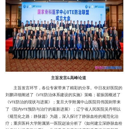
主旨发言
高峰论道
&
主旨发言环节，各位专家带来了精彩的分享。中日友好医院的
刘鹏详细阐述了《
防治体系建设的实施》策略；翟振国概述了
VTE
《
防治的现状与进展》；复旦大学附属中山医院符伟国则带来
VTE
了《院内
预防与治疗的最新进展》；辽宁省人民医院吴丹明以
VTE
《规范化之路：静脉篇》为题，深入探讨了静脉血栓的规范化治
疗；重庆医科大学附属第一医院赵渝分析了《如何建立深静脉血栓