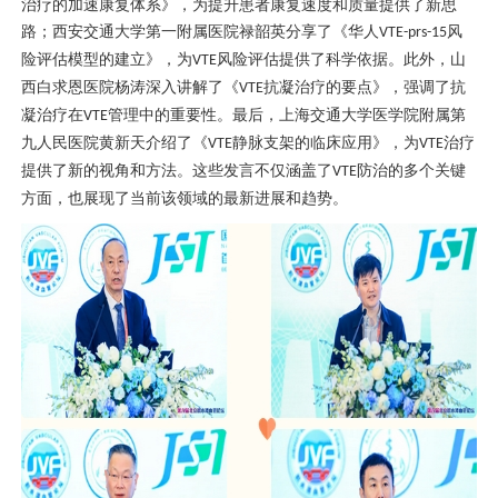
治疗的加速康复体系》，为提升患者康复速度和质量提供了新思
路；西安交通大学第一附属医院禄韶英分享了《华人
风
VTE-prs-15
险评估模型的建立》，为
风险评估提供了科学依据。此外，山
VTE
西白求恩医院杨涛深入讲解了《
抗凝治疗的要点》，强调了抗
VTE
凝治疗在
管理中的重要性。最后，上海交通大学医学院附属第
VTE
九人民医院黄新天介绍了《
静脉支架的临床应用》，为
治疗
VTE
VTE
提供了新的视角和方法。这些发言不仅涵盖了
防治的多个关键
VTE
方面，也展现了当前该领域的最新进展和趋势。