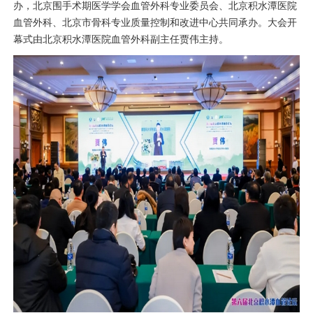
办，北京围手术期医学学会
血管外科
专业委员会、北京积水潭医院
血管外科
、北京市
骨科
专业质量控制和改进中心共同承办。大会开
幕式由北京积水潭医院
血管外科
副主任
贾伟
主持。