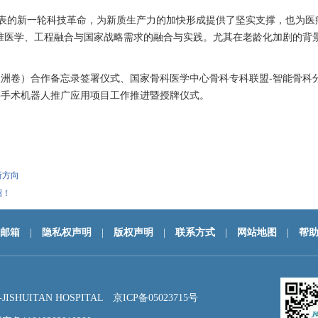
表的新一轮科技革命，为新质生产力的加快形成提供了坚实支撑，也为医
精准医学、工程融合与国家战略需求的融合与实践。尤其在老龄化加剧的背
欧洲卷）合作备忘录签署仪式、国家
骨科
医学中心
骨科
专科联盟-智能
骨科
科
手术机器人推广应用项目工作推进暨授牌仪式。
新方向
招！
邮箱
|
隐私权声明
|
版权声明
|
联系方式
|
网站地图
|
帮
HUITAN HOSPITAL
京ICP备05023715号