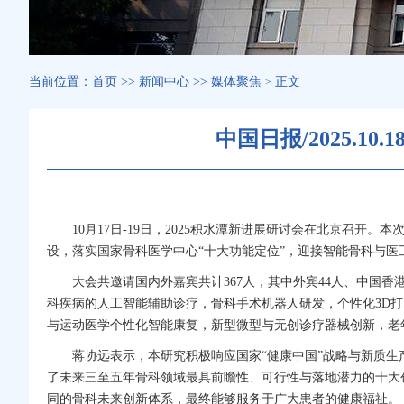
当前位置：
首页
>>
新闻中心
>>
媒体聚焦
正文
>
中国日报/2025.
10月17日-19日，2025积水潭新进展研讨会在北京召开。
设，落实国家
骨科
医学中心“十大功能定位”，迎接智能
骨科
与医
大会共邀请国内外嘉宾共计367人，其中外宾44人、中国香港
科
疾病的人工智能辅助诊疗，
骨科
手术机器人研发，个性化3D打
与运动医学个性化智能康复，新型微型与无创诊疗器械创新，老
蒋协远
表示，本研究积极响应国家“健康中国”战略与新质生
了未来三至五年
骨科
领域最具前瞻性、可行性与落地潜力的十大
同的
骨科
未来创新体系，最终能够服务于广大患者的健康福祉。