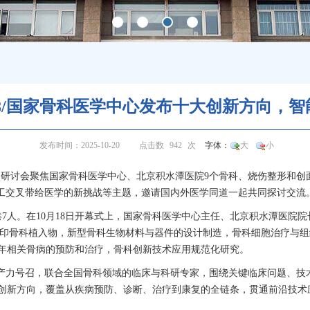
10.18/国家骨科医学中心发布十大创新方向
发布时间：2025-10-20
点击数
942
次
字体：
大
小
本次研讨会聚焦国家
骨科
医学中心、北京积水潭医院9个
骨科
、
烧伤整形
和创
工交叉带给医学的新挑战等主题，邀请国内外医学同道一起共同探讨交流
7人。在10月18日开幕式上，国家
骨科
医学中心主任、北京积水潭医院院
印
骨科
植入物，新型
骨科
生物材料与器件的设计制造，
骨科
细胞治疗与组
年相关骨病的预防和治疗，
骨科
创新技术应用规范化研究。
产力号召，联合全国
骨科
领域的临床与科研专家，围绕关键临床问题、技
创新方向，覆盖从疾病预防、诊断、治疗到康复的全链条，贯通前沿技术