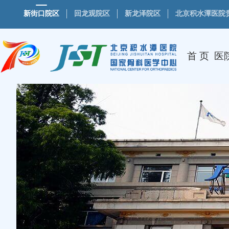
新街口院区
回龙观院区
新龙泽院区
北京积水潭医院
首 页
医