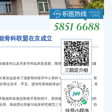
，智能骨科联盟在京成立
面修复科以及等多学科临床新进展，围绕加强临床专科和学科建
。
长
蒋协远
发布了国家
骨科
医学中心
骨科
十大创新方向。包括：
骨
织再生技术，罕见、遗传性骨病精准诊疗和多组学技术应用，骨
术瓶颈和发展趋势展开系统研讨，系统梳理凝练并前瞻性地指明
应用、基础理论突破与临床研究规范三大层级，构建出立体、协