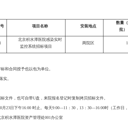
数量（
号
项目名称
安装地点
批）
北京积水潭医院感染实时
1
两院区
1
监控系统招标项目
评标和合同授予也以包为单位。
落实。
招标文件，也可自带U盘，来院报名登记时复制拷贝招标文件。
月23日下午16:00 时止。每天9:00—11：30，13：30—16:00时（工作
京积水潭医院资产管理处001办公室