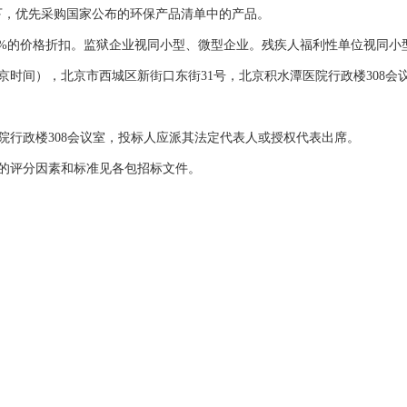
下，优先采购国家公布的环保产品清单中的产品。
6%的价格折扣。监狱企业视同小型、微型企业。残疾人福利性单位视同小
4时（北京时间），北京市西城区新街口东街31号，北京积水潭医院行政楼30
医院行政楼308会议室，投标人应派其法定代表人或授权代表出席。
细的评分因素和标准见各包招标文件。