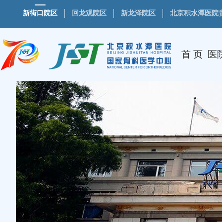
新街口院区
回龙观院区
新龙泽院区
北京积水潭医院
首 页
医