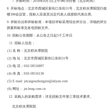
7.
开标时间：2018年
8
月
1
日上午9时30分整（北京时间）
8.
开标地点：
北京市西城区新街口东街31号，北京积水潭医院行政
楼308会议室
，投标人应派其法定代表人或授权代表出席。
9.
评标
办法
和
评标标准：本项目评标采用综合评分法，详细的评分
因素和标准见各包招标文件。
10.
招标公告期限：从公告之日起5个工作日
11.
招标人信息：
(1)
名
称：
北京积水潭医院
(2)
地 址：北京市西城区新街口东街31号
(3)
电 话：
010-58516
897
(4)
传
真：010-58516130
(5)
E-mail: jstcaigouzhongxin@aliyun.com
(6)
网址： jst-hosp.com.cn
12.
采购人的采购需求：详见
招标文件第三章技术要求
。
北京积水潭医院