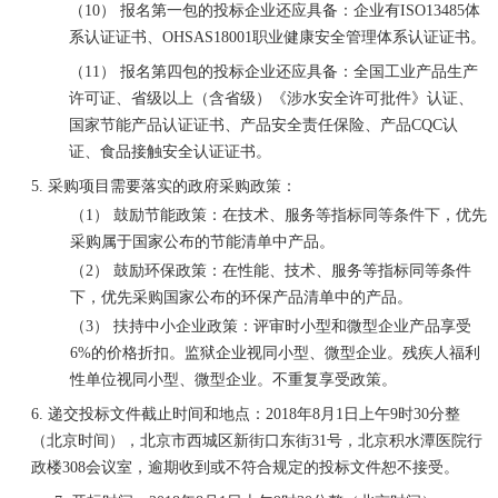
（10）
报名第一包的投标企业还应具备：企业有ISO13485体
系认证证书、OHSAS18001职业健康安全管理体系认证证书。
（11）
报名第四包的投标企业还应具备：全国工业产品生产
许可证、省级以上（含省级）《涉水安全许可批件》认证、
国家节能产品认证证书、产品安全责任保险、产品CQC认
证、食品接触安全认证证书。
5.
采购项目需要落实的政府采购政策：
（1）
鼓励节能政策：在技术、服务等指标同等条件下，优先
采购属于国家公布的节能清单中产品。
（2）
鼓励环保政策：在性能、技术、服务等指标同等条件
下，优先采购国家公布的环保产品清单中的产品。
（3）
扶持中小企业政策：评审时小型和微型企业产品享受
6%的价格折扣。监狱企业视同小型、微型企业。
残疾人福利
性单位视同小型、微型企业。不重复享受政策。
6.
递交投标文件截止时间和地点：2018年
8
月
1
日上午9时30分整
（北京时间），
北京市西城区新街口东街31号，北京积水潭医院行
政楼308会议室
，逾期收到或不符合规定的投标文件恕不接受。