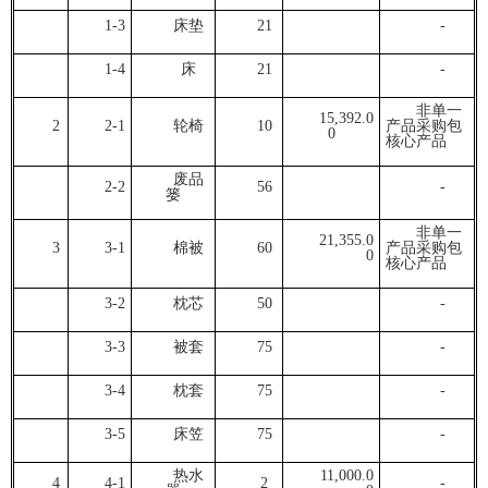
1-3
床垫
21
-
1-4
床
21
-
非单一
15,392.0
2
2-1
轮椅
10
产品采购包
0
核心产品
废品
2-2
56
-
篓
非单一
21,355.0
3
3-1
棉被
60
产品采购包
0
核心产品
3-2
枕芯
50
-
3-3
被套
75
-
3-4
枕套
75
-
3-5
床笠
75
-
热水
11,000.0
4
4-1
2
-