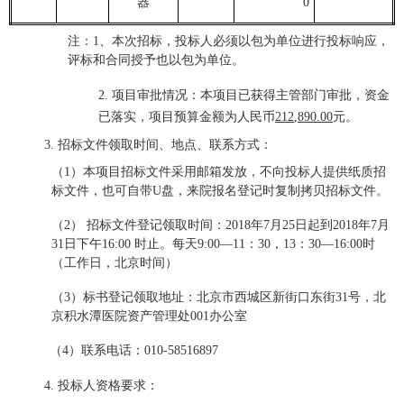
器
0
注：
1、
本次招标，投标人必须以包为单位进行投标响应，
评标和合同授予也以包为单位。
2.
项目审批情况：本项目已获得主管部门审批，资金
已落实
，项目预算金额为人民币
212
,
890
.00
元。
3.
招标文件
领取
时间、地点、联系方式：
（1）本项目招标文件采用
邮箱
发放，不向投标人提供纸质招
标文件
，也可自带U盘，来院报名登记时复制拷贝招标文件。
（2）
招标文件
登记
领取
时间：2018年
7
月
25
日起到2018年
7
月
31
日下午1
6
:00
时
止。每天9:00—11：30，13：30—16:00时
（工作日，北京时间）
（
3
）
标书
登记
领取
地址：北京市
西城区新街口东街31号，北
京积水潭医院资产管理处001办公室
（
4
）联系电话：010-
58516897
4.
投标人资格要求：