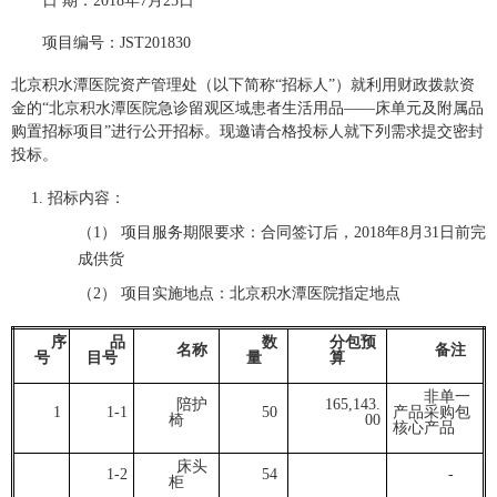
日 期：2018年
7
月
25
日
项目
编号：
JST2018
30
北京积水潭医院
资产管理处（
以下简称“招标人”）就利用财政
拨款
资
金的
“
北京积水潭医院急诊留观区域患者生活用品——床单元及附属品
购置招标项目
”
进行
公开招标。现邀请合格投标人就下列需求提交密封
投标。
1.
招标内容：
（1）
项目服务期限要求：合同签订后，2018年8月31日前完
成供货
（2）
项目实施地点：
北京积水潭医院指定地点
序
品
数
分包预
名称
备注
号
目号
量
算
非单一
陪护
165,143.
1
1-1
50
产品采购包
椅
00
核心产品
床头
1-2
54
-
柜