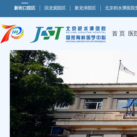
新街口院区
回龙观院区
新龙泽院区
北京积水潭医院
首 页
医